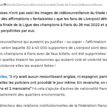
ews
Gérald Darmanin
,
Macronie
,
Scandale
,
Stade de France
,
Vidéosurveillance
aises n’ont pas saisi les images de vidéosurveillance du Stade 
er des affirmations « fantaisistes » que les fans de Liverpool d
e la finale de la Ligue des champions à Paris du 28 mai 2022 et 
é perpétrées par eux.
surveillance qui auraient pu justifier – ou saper – l’affirmatio
s selon laquelle 30 à 40 000 supporters de Liverpool sont des
des champions à Paris avec de faux billets, ont été supprimées !
r quelles étaient les personnes qui avaient volé et violenté le
iolence elles les avaient faites !
lles
, “il n’y avait aucun ressortissant anglais, ni espagnol, pa
lles les policiers ont procédé le jour même. En revanche, on 
ens et 2 marocains” !
A cela s’ajoute d’autres de nationalité fran
tairement des quartiers environnants.
irecteur des relations institutionnelles de la Fédération frança