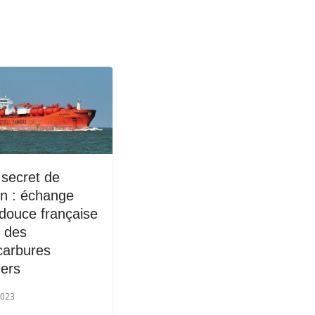
 secret de
n : échange
douce française
e des
carbures
gers
2023