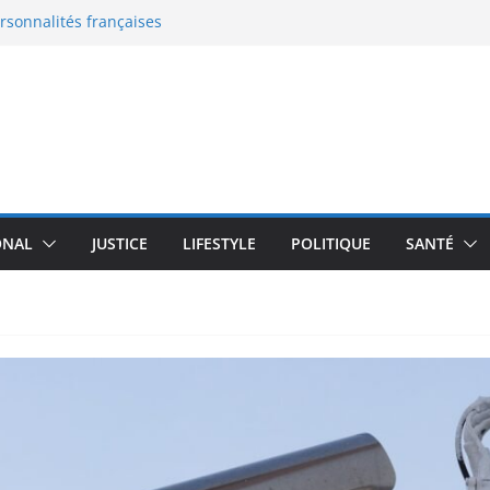
ersonnalités françaises
eaux documents
 en France : le grand malaise
: la nouvelle bataille de
 l’enceinte active qui
moureux du design
transforme un robot
plus de 100 000 $
ONAL
JUSTICE
LIFESTYLE
POLITIQUE
SANTÉ