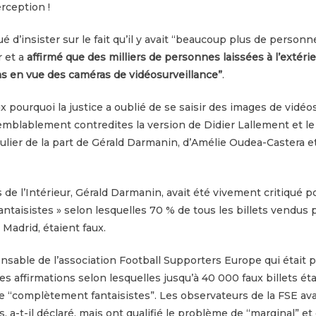
erception !
é d’insister sur le fait qu’il y avait “beaucoup plus de personn
r et a
affirmé que des milliers de personnes laissées à l’extéri
pas en vue des caméras de vidéosurveillance”
.
ourquoi la justice a oublié de se saisir des images de vidéos
semblablement contredites la version de Didier Lallement et le 
culier de la part de Gérald Darmanin, d’Amélie Oudea-Castera
s de l’Intérieur, Gérald Darmanin, avait été vivement critiqué p
fantaisistes » selon lesquelles 70 % de tous les billets vendus
 Madrid, étaient faux.
sable de l’association Football Supporters Europe qui était 
es affirmations selon lesquelles jusqu’à 40 000 faux billets éta
 de “complètement fantaisistes”. Les observateurs de la FSE av
s, a-t-il déclaré, mais ont qualifié le problème de “marginal” et