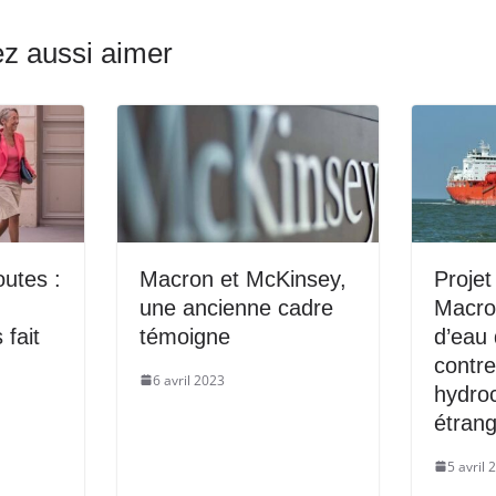
z aussi aimer
utes :
Macron et McKinsey,
Projet
une ancienne cadre
Macro
 fait
témoigne
d’eau 
contr
6 avril 2023
hydro
étran
5 avril 