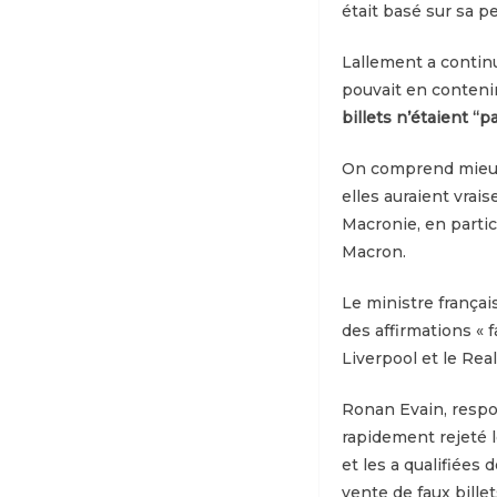
était basé sur sa p
Lallement a continu
pouvait en conteni
billets n’étaient “
On comprend mieux p
elles auraient vrai
Macronie, en parti
Macron.
Le ministre françai
des affirmations « 
Liverpool et le Real
Ronan Evain, respon
rapidement rejeté l
et les a qualifiées
vente de faux billet