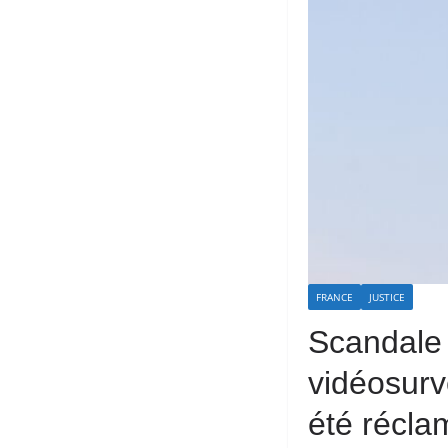
FRANCE
JUSTICE
Scandale 
vidéosurv
été réclam