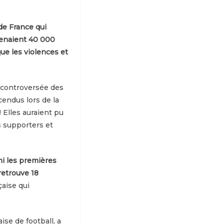
de France qui
étenaient 40 000
que les violences et
n controversée des
cendus lors de la
 Elles auraient pu
s supporters et
rmi les premières
retrouve 18
çaise qui
ise de football, a