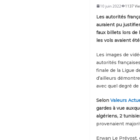
10 juin 2022
1137 Vi
Les autorités franç
auraient pu justifi
faux billets lors d
les vols avaient ét
Les images de vidéo
autorités française
finale de la Ligue 
d’ailleurs démontre
avec quel degré de v
Selon
Valeurs Actue
gardes à vue auxque
algériens, 2 tunisi
provenaient majori
Erwan Le Prévost, d