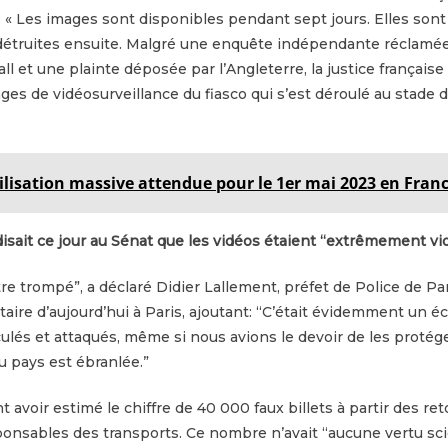
 : « Les images sont disponibles pendant sept jours. Elles sont
truites ensuite. Malgré une enquête indépendante réclamée 
ll et une plainte déposée par l’Angleterre, la justice française
ges de vidéosurveillance du fiasco qui s’est déroulé au stade 
lisation massive attendue pour le 1er mai 2023 en Fran
sait ce jour au Sénat que les vidéos étaient “extrêmement vio
re trompé”, a déclaré Didier Lallement, préfet de Police de Par
taire d’aujourd’hui à Paris, ajoutant: “C’était évidemment un 
lés et attaqués, même si nous avions le devoir de les protége
u pays est ébranlée.”
 avoir estimé le chiffre de 40 000 faux billets à partir des ret
sponsables des transports. Ce nombre n’avait “aucune vertu sci