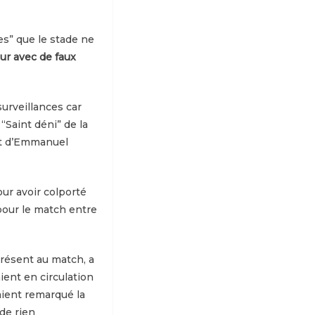
es” que le stade ne
eur avec de faux
urveillances car
“Saint déni” de la
 et d’Emmanuel
our avoir colporté
 pour le match entre
présent au match, a
ient en circulation
aient remarqué la
 de rien