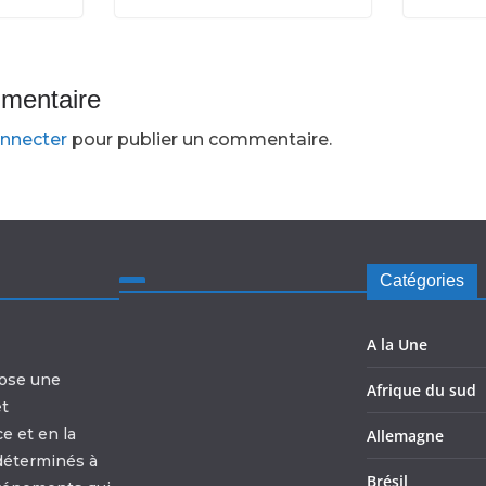
mmentaire
nnecter
pour publier un commentaire.
Catégories
A la Une
ose une
Afrique du sud
et
e et en la
Allemagne
déterminés à
Brésil