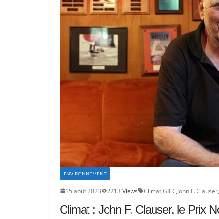
ENVIRONNEMENT
15 août 2023
2213 Views
Climat
,
GIEC
,
John F. Clauser
,
Climat : John F. Clauser, le Prix N