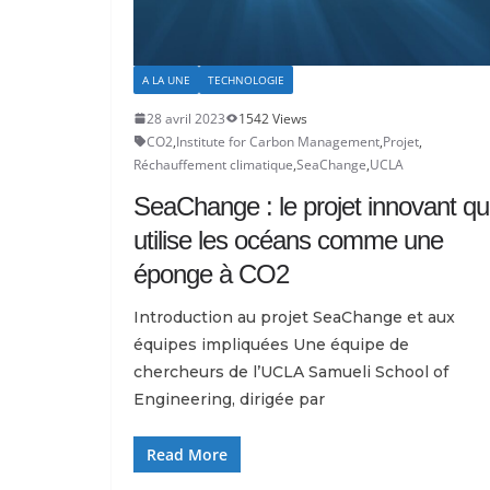
A LA UNE
TECHNOLOGIE
28 avril 2023
1542 Views
CO2
,
Institute for Carbon Management
,
Projet
,
Réchauffement climatique
,
SeaChange
,
UCLA
SeaChange : le projet innovant qu
utilise les océans comme une
éponge à CO2
Introduction au projet SeaChange et aux
équipes impliquées Une équipe de
chercheurs de l’UCLA Samueli School of
Engineering, dirigée par
Read More