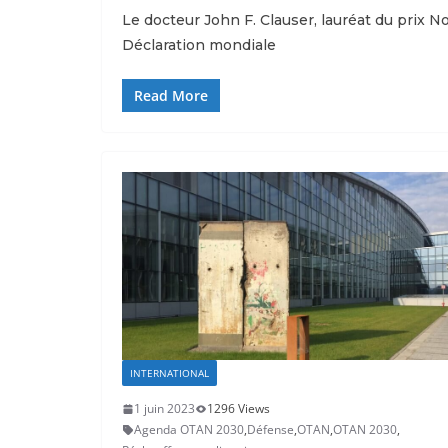
Le docteur John F. Clauser, lauréat du prix 
Déclaration mondiale
Read More
INTERNATIONAL
1 juin 2023
1296 Views
Agenda OTAN 2030
,
Défense
,
OTAN
,
OTAN 2030
,