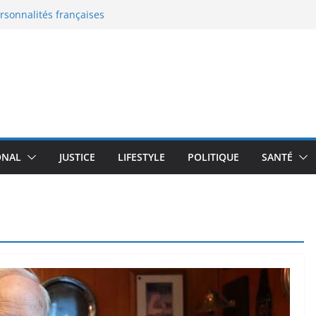
ersonnalités françaises
eaux documents
 en France : le grand malaise
: la nouvelle bataille de
 l’enceinte active qui
moureux du design
transforme un robot
plus de 100 000 $
ONAL
JUSTICE
LIFESTYLE
POLITIQUE
SANTÉ