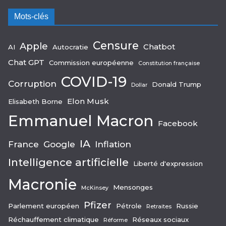
Mots-clés
Censure
Apple
Chatbot
AI
Autocratie
Chat GPT
Commission européenne
Constitution française
COVID-19
Corruption
Donald Trump
Dollar
Elon Musk
Elisabeth Borne
Emmanuel Macron
Facebook
IA
France
Google
Inflation
Intelligence artificielle
Liberté d'expression
Macronie
Mensonges
McKinsey
Pfizer
Parlement européen
Pétrole
Russie
Retraites
Réchauffement climatique
Réseaux sociaux
Réforme