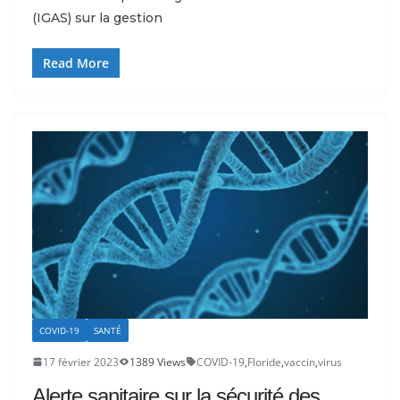
(IGAS) sur la gestion
Read More
COVID-19
SANTÉ
17 février 2023
1389 Views
COVID-19
,
Floride
,
vaccin
,
virus
Alerte sanitaire sur la sécurité des