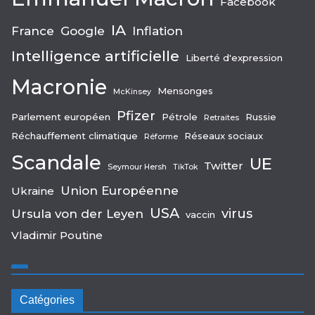
Facebook
IA
France
Google
Inflation
Intelligence artificielle
Liberté d'expression
Macronie
Mensonges
McKinsey
Pfizer
Parlement européen
Pétrole
Russie
Retraites
Réchauffement climatique
Réseaux sociaux
Réforme
Scandale
UE
Twitter
Seymour Hersh
TikTok
Union Européenne
Ukraine
USA
virus
Ursula von der Leyen
vaccin
Vladimir Poutine
Catégories