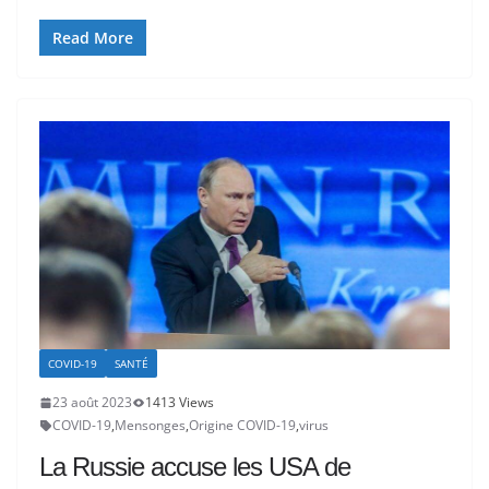
Read More
COVID-19
SANTÉ
23 août 2023
1413 Views
COVID-19
,
Mensonges
,
Origine COVID-19
,
virus
La Russie accuse les USA de