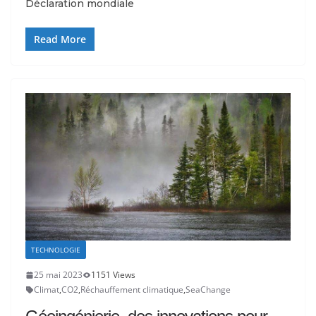
Déclaration mondiale
Read More
TECHNOLOGIE
25 mai 2023
1151 Views
Climat
,
CO2
,
Réchauffement climatique
,
SeaChange