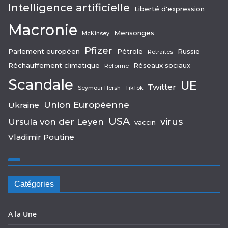
Intelligence artificielle
Liberté d'expression
Macronie
Mensonges
McKinsey
Pfizer
Parlement européen
Pétrole
Russie
Retraites
Réchauffement climatique
Réseaux sociaux
Réforme
Scandale
UE
Twitter
Seymour Hersh
TikTok
Union Européenne
Ukraine
USA
virus
Ursula von der Leyen
vaccin
Vladimir Poutine
Catégories
A la Une