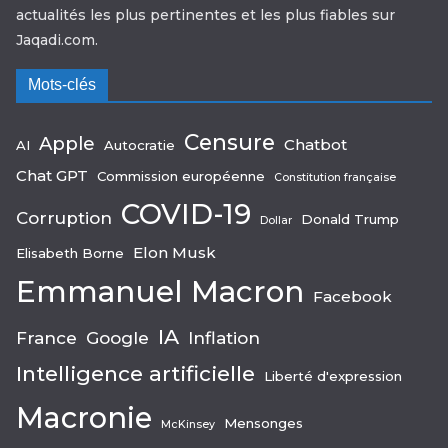
actualités les plus pertinentes et les plus fiables sur
Jaqadi.com.
Mots-clés
Censure
Apple
Chatbot
AI
Autocratie
Chat GPT
Commission européenne
Constitution française
COVID-19
Corruption
Donald Trump
Dollar
Elon Musk
Elisabeth Borne
Emmanuel Macron
Facebook
IA
France
Google
Inflation
Intelligence artificielle
Liberté d'expression
Macronie
Mensonges
McKinsey