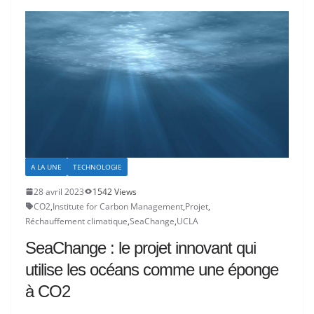
A LA UNE
TECHNOLOGIE
28 avril 2023
1542 Views
CO2
,
Institute for Carbon Management
,
Projet
,
Réchauffement climatique
,
SeaChange
,
UCLA
SeaChange : le projet innovant qui
utilise les océans comme une éponge
à CO2