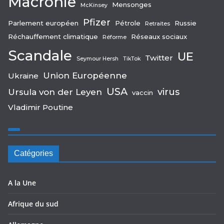
Macronie
Mensonges
McKinsey
Pfizer
Parlement européen
Pétrole
Russie
Retraites
Réchauffement climatique
Réseaux sociaux
Réforme
Scandale
UE
Twitter
Seymour Hersh
TikTok
Union Européenne
Ukraine
USA
virus
Ursula von der Leyen
vaccin
Vladimir Poutine
Catégories
A la Une
Afrique du sud