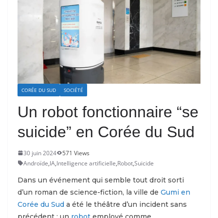
CORÉE DU SUD
SOCIÉTÉ
Un robot fonctionnaire “se
suicide” en Corée du Sud
30 juin 2024
571 Views
Androïde
,
IA
,
Intelligence artificielle
,
Robot
,
Suicide
Dans un événement qui semble tout droit sorti
d’un roman de science-fiction, la ville de
Gumi en
Corée d
u Sud
a été le théâtre d’un incident sans
précédent : un
robot
employé comme