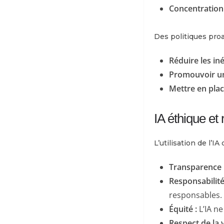
Concentration
Des politiques proa
Réduire les iné
Promouvoir une
Mettre en place
IA éthique et
L’utilisation de l’I
Transparence 
Responsabilité
responsables.
Équité :
L’IA ne
Respect de la v