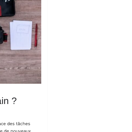
ain ?
ace des tâches
rée de nouveaux