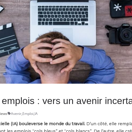
s emplois : vers un avenir incert
Views
Avenir
,
Emploi
,
IA
icielle (IA) bouleverse le monde du travail.
D’un côté, elle rempl
nt les emplois “cols bleus” et “cols blancs”. De l’autre, elle c