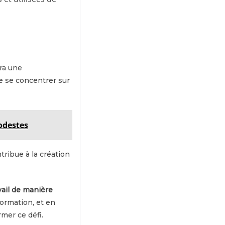
era une
e se concentrer sur
odestes
ntribue à la création
vail de manière
formation, et en
mer ce défi.