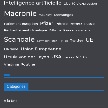
Intelligence artificielle
Liberté d'expression
Macronie
Mensonges
McKinsey
Pfizer
Parlement européen
Pétrole
Russie
Retraites
Réchauffement climatique
Réseaux sociaux
Réforme
Scandale
UE
Twitter
Seymour Hersh
TikTok
Union Européenne
Ukraine
USA
virus
Ursula von der Leyen
vaccin
Vladimir Poutine
Catégories
A la Une