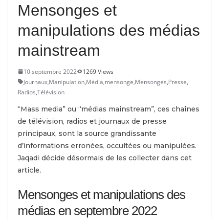
Mensonges et
manipulations des médias
mainstream
10 septembre 2022
1269 Views
Journaux
,
Manipulation
,
Média
,
mensonge
,
Mensonges
,
Presse
,
Radios
,
Télévision
“Mass media” ou “médias mainstream”, ces chaînes
de télévision, radios et journaux de presse
principaux, sont la source grandissante
d’informations erronées, occultées ou manipulées.
Jaqadi décide désormais de les collecter dans cet
article.
Mensonges et manipulations des
médias en septembre 2022