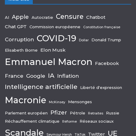
Censure
Apple
Chatbot
AI
Autocratie
Chat GPT
Commission européenne
Constitution française
COVID-19
Corruption
Donald Trump
Dollar
Elon Musk
Elisabeth Borne
Emmanuel Macron
Facebook
IA
France
Google
Inflation
Intelligence artificielle
Liberté d'expression
Macronie
Mensonges
McKinsey
Pfizer
Parlement européen
Pétrole
Russie
Retraites
Réchauffement climatique
Réseaux sociaux
Réforme
Scandale
UE
Twitter
Seymour Hersh
TikTok