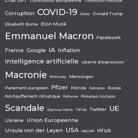
Chat GPT
Commission européenne
Constitution française
COVID-19
Corruption
Donald Trump
Dollar
Elon Musk
Elisabeth Borne
Emmanuel Macron
Facebook
IA
France
Google
Inflation
Intelligence artificielle
Liberté d'expression
Macronie
Mensonges
McKinsey
Pfizer
Parlement européen
Pétrole
Russie
Retraites
Réchauffement climatique
Réseaux sociaux
Réforme
Scandale
UE
Twitter
Seymour Hersh
TikTok
Union Européenne
Ukraine
USA
virus
Ursula von der Leyen
vaccin