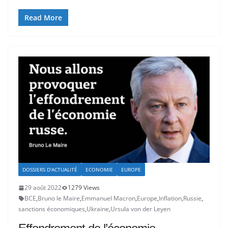
Read More
DOSSIERS D'ACTUALITÉ
ECONOMIE
EUROPE
29 août 2022
1279 Views
BCE
,
Bruno le Maire
,
Emmanuel Macron
,
Europe
,
Inflation
,
Russie
,
sanctions économiques
,
Ukraine
,
Ursula von der Leyen