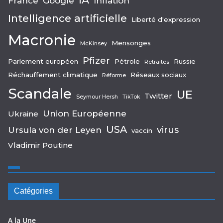
France
Google
Inflation
Intelligence artificielle
Liberté d'expression
Macronie
Mensonges
McKinsey
Pfizer
Parlement européen
Pétrole
Russie
Retraites
Réchauffement climatique
Réseaux sociaux
Réforme
Scandale
UE
Twitter
Seymour Hersh
TikTok
Union Européenne
Ukraine
USA
virus
Ursula von der Leyen
vaccin
Vladimir Poutine
Catégories
A la Une