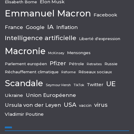
Elon Musk
Elisabeth Borne
Emmanuel Macron
Facebook
IA
France
Google
Inflation
Intelligence artificielle
Liberté d'expression
Macronie
Mensonges
McKinsey
Pfizer
Parlement européen
Pétrole
Russie
Retraites
Réchauffement climatique
Réseaux sociaux
Réforme
Scandale
UE
Twitter
Seymour Hersh
TikTok
Union Européenne
Ukraine
USA
virus
Ursula von der Leyen
vaccin
Vladimir Poutine