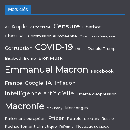
Mots-clés
Censure
Apple
Chatbot
AI
Autocratie
Chat GPT
Commission européenne
Constitution française
COVID-19
Corruption
Donald Trump
Dollar
Elon Musk
Elisabeth Borne
Emmanuel Macron
Facebook
IA
France
Google
Inflation
Intelligence artificielle
Liberté d'expression
Macronie
Mensonges
McKinsey
Pfizer
Parlement européen
Pétrole
Russie
Retraites
Réchauffement climatique
Réseaux sociaux
Réforme