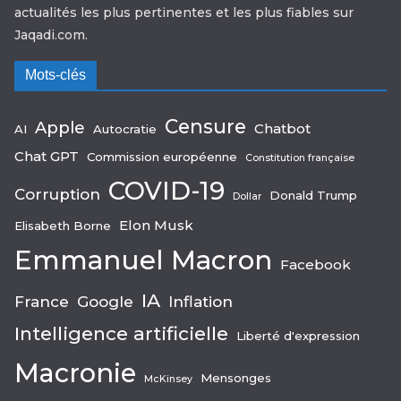
actualités les plus pertinentes et les plus fiables sur
Jaqadi.com.
Mots-clés
Censure
Apple
Chatbot
AI
Autocratie
Chat GPT
Commission européenne
Constitution française
COVID-19
Corruption
Donald Trump
Dollar
Elon Musk
Elisabeth Borne
Emmanuel Macron
Facebook
IA
France
Google
Inflation
Intelligence artificielle
Liberté d'expression
Macronie
Mensonges
McKinsey