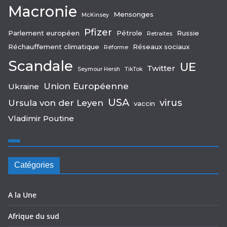
Macronie
Mensonges
McKinsey
Pfizer
Parlement européen
Pétrole
Russie
Retraites
Réchauffement climatique
Réseaux sociaux
Réforme
Scandale
UE
Twitter
Seymour Hersh
TikTok
Union Européenne
Ukraine
USA
virus
Ursula von der Leyen
vaccin
Vladimir Poutine
Catégories
A la Une
Afrique du sud