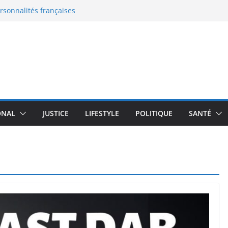
ersonnalités françaises
eaux documents
 en France : le grand malaise
: la nouvelle bataille de
 l’enceinte active qui
moureux du design
transforme un robot
plus de 100 000 $
ONAL
JUSTICE
LIFESTYLE
POLITIQUE
SANTÉ