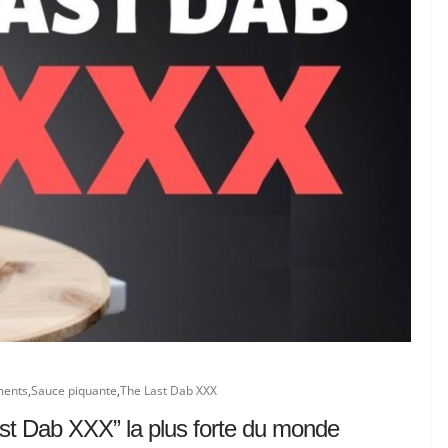
ments
,
Sauce piquante
,
The Last Dab XXX
ast Dab XXX” la plus forte du monde