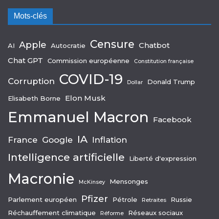
Mots-clés
Censure
Apple
Chatbot
AI
Autocratie
Chat GPT
Commission européenne
Constitution française
COVID-19
Corruption
Donald Trump
Dollar
Elon Musk
Elisabeth Borne
Emmanuel Macron
Facebook
IA
France
Google
Inflation
Intelligence artificielle
Liberté d'expression
Macronie
Mensonges
McKinsey
Pfizer
Parlement européen
Pétrole
Russie
Retraites
Réchauffement climatique
Réseaux sociaux
Réforme