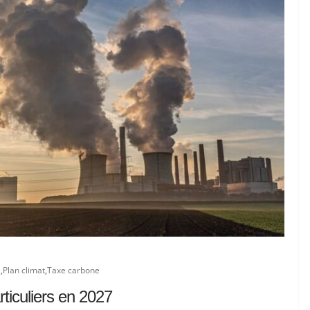
e
,
Plan climat
,
Taxe carbone
ticuliers en 2027