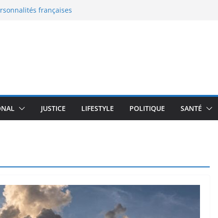
ersonnalités françaises
eaux documents
 en France : le grand malaise
: la nouvelle bataille de
 l’enceinte active qui
moureux du design
transforme un robot
plus de 100 000 $
ONAL
JUSTICE
LIFESTYLE
POLITIQUE
SANTÉ