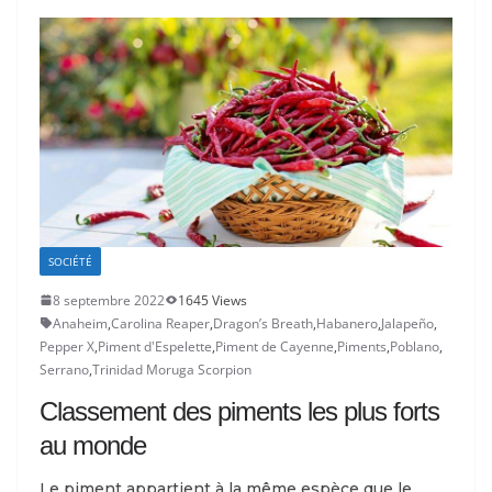
SOCIÉTÉ
8 septembre 2022
1645 Views
Anaheim
,
Carolina Reaper
,
Dragon’s Breath
,
Habanero
,
Jalapeño
,
Pepper X
,
Piment d'Espelette
,
Piment de Cayenne
,
Piments
,
Poblano
,
Serrano
,
Trinidad Moruga Scorpion
Classement des piments les plus forts
au monde
Le piment appartient à la même espèce que le