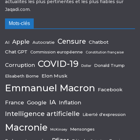
actualités les plus pertinentes et les plus fiables sur
Jaqadi.com.
Mots-clés
Censure
Apple
Chatbot
AI
Autocratie
Chat GPT
Commission européenne
Constitution française
COVID-19
Corruption
Donald Trump
Dollar
Elon Musk
Elisabeth Borne
Emmanuel Macron
Facebook
IA
France
Google
Inflation
Intelligence artificielle
Liberté d'expression
Macronie
Mensonges
McKinsey