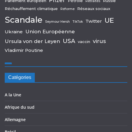
Pfizer
Parlement européen
Pétrole
Russie
Retraites
Réchauffement climatique
Réseaux sociaux
Réforme
Scandale
UE
Twitter
Seymour Hersh
TikTok
Union Européenne
Ukraine
USA
virus
Ursula von der Leyen
vaccin
Vladimir Poutine
Catégories
A la Une
Afrique du sud
Allemagne
Brésil