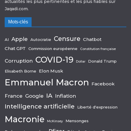
actualités les plus pertinentes et les plus fiables sur
Jaqadi.com.
Mots-clés
Censure
Apple
Chatbot
AI
Autocratie
Chat GPT
Commission européenne
Constitution française
COVID-19
Corruption
Donald Trump
Dollar
Elon Musk
Elisabeth Borne
Emmanuel Macron
Facebook
IA
France
Google
Inflation
Intelligence artificielle
Liberté d'expression
Macronie
Mensonges
McKinsey