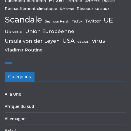
Pfizer
Parlement européen
Pétrole
Russie
Retraites
Réchauffement climatique
Réseaux sociaux
Réforme
Scandale
UE
Twitter
Seymour Hersh
TikTok
Union Européenne
Ukraine
USA
virus
Ursula von der Leyen
vaccin
Vladimir Poutine
Catégories
A la Une
Afrique du sud
Allemagne
Brésil