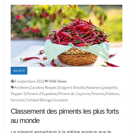
SOCIÉTÉ
8 septembre 2022
1646 Views
Anaheim
,
Carolina Reaper
,
Dragon’s Breath
,
Habanero
,
Jalapeño
,
Pepper X
,
Piment d'Espelette
,
Piment de Cayenne
,
Piments
,
Poblano
,
Serrano
,
Trinidad Moruga Scorpion
Classement des piments les plus forts
au monde
Le piment appartient à la même espèce que le