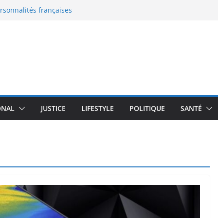
ersonnalités françaises
eaux documents
 en France : le grand malaise
: la nouvelle bataille de
 l’enceinte active qui
moureux du design
transforme un robot
plus de 100 000 $
ONAL
JUSTICE
LIFESTYLE
POLITIQUE
SANTÉ