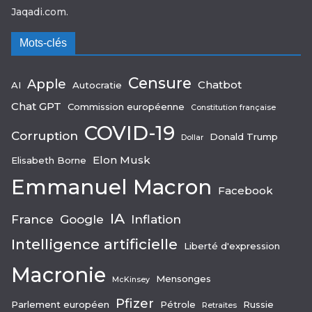
Jaqadi.com.
Mots-clés
Censure
Apple
Chatbot
AI
Autocratie
Chat GPT
Commission européenne
Constitution française
COVID-19
Corruption
Donald Trump
Dollar
Elon Musk
Elisabeth Borne
Emmanuel Macron
Facebook
IA
France
Google
Inflation
Intelligence artificielle
Liberté d'expression
Macronie
Mensonges
McKinsey
Pfizer
Parlement européen
Pétrole
Russie
Retraites