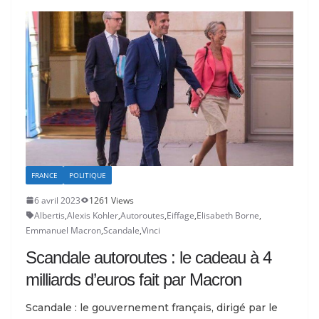
FRANCE
POLITIQUE
6 avril 2023
1261 Views
Albertis
,
Alexis Kohler
,
Autoroutes
,
Eiffage
,
Elisabeth Borne
,
Emmanuel Macron
,
Scandale
,
Vinci
Scandale autoroutes : le cadeau à 4
milliards d’euros fait par Macron
Scandale : le gouvernement français, dirigé par le