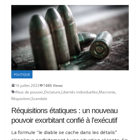
POLITIQUE
16 juillet 2023
1486 Views
Abus de pouvoir
,
Dictature
,
Libertés individuelles
,
Macronie
,
Réquisition
,
Scandale
Réquisitions étatiques : un nouveau
pouvoir exorbitant confié à l’exécutif
La formule “le diable se cache dans les détails”