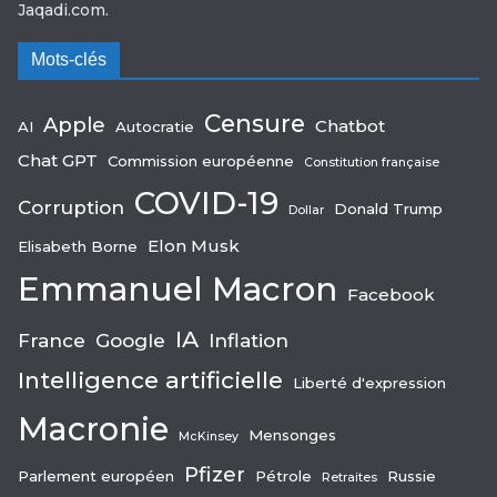
Jaqadi.com.
Mots-clés
Censure
Apple
Chatbot
AI
Autocratie
Chat GPT
Commission européenne
Constitution française
COVID-19
Corruption
Donald Trump
Dollar
Elon Musk
Elisabeth Borne
Emmanuel Macron
Facebook
IA
France
Google
Inflation
Intelligence artificielle
Liberté d'expression
Macronie
Mensonges
McKinsey
Pfizer
Parlement européen
Pétrole
Russie
Retraites