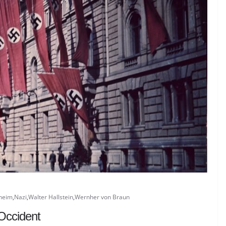
heim
,
Nazi
,
Walter Hallstein
,
Wernher von Braun
’Occident