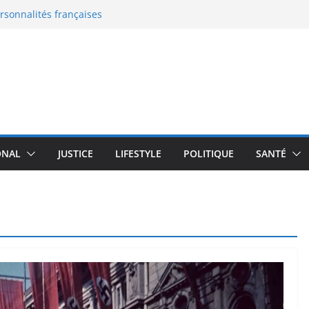
ersonnalités françaises
eaux documents
 en France : le grand malaise
: la nouvelle bataille de
 l’enceinte active qui
moureux du design
transforme un robot
plus de 100 000 $
ONAL
JUSTICE
LIFESTYLE
POLITIQUE
SANTÉ