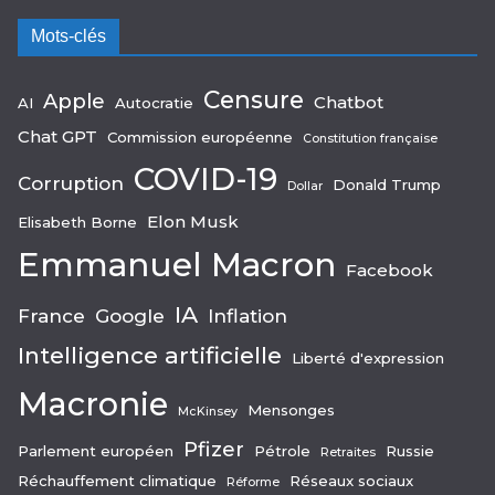
Mots-clés
Censure
Apple
Chatbot
AI
Autocratie
Chat GPT
Commission européenne
Constitution française
COVID-19
Corruption
Donald Trump
Dollar
Elon Musk
Elisabeth Borne
Emmanuel Macron
Facebook
IA
France
Google
Inflation
Intelligence artificielle
Liberté d'expression
Macronie
Mensonges
McKinsey
Pfizer
Parlement européen
Pétrole
Russie
Retraites
Réchauffement climatique
Réseaux sociaux
Réforme