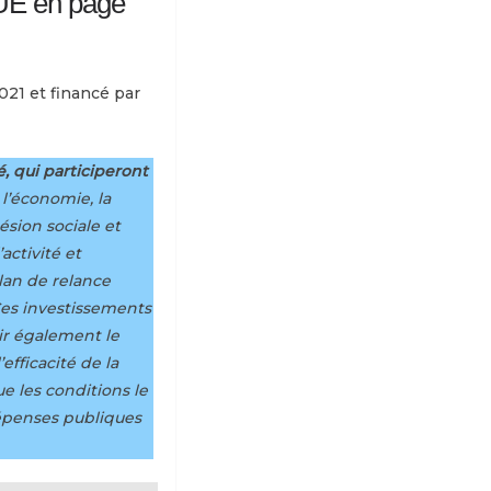
’UE en page
021 et financé par
é, qui participeront
 l’économie, la
ésion sociale et
activité et
lan de relance
Ces investissements
nir également le
efficacité de la
e les conditions le
dépenses publiques