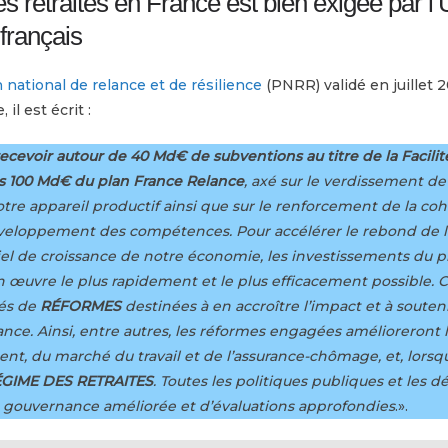
s retraites en France est bien exigée par l
français
 national de relance et de résilience
(PNRR) validé en juillet 2
il est écrit :
recevoir autour de 40 Md€ de subventions au titre de la Facilit
s 100 Md€ du plan France Relance
, axé sur le verdissement de
tre appareil productif ainsi que sur le renforcement de la coh
développement des compétences. Pour accélérer le rebond de l’
iel de croissance de notre économie, les investissements du p
n œuvre le plus rapidement et le plus efficacement possible. 
és de
RÉFORMES
destinées à en accroître l’impact et à soute
ance. Ainsi, entre autres, les réformes engagées amélioreront l’
nt, du marché du travail et de l’assurance-chômage, et, lorsqu
GIME DES RETRAITES
. Toutes les politiques publiques et les 
ne gouvernance améliorée et d’évaluations approfondies
.».