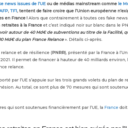
ke news issues de l’UE
ou de médias mainstream comme
le M
AFP
,
TF1
, tentent de faire croire que l’Union européenne n’exig
es en France !
Alors que contrairement à toutes ces fake news
 retraites à la France
et c’est indiqué noir sur blanc dans le PN
voir autour de 40 Md€ de subventions au titre de la Facilité, q
00 Md€ du plan France Relance
». Détails ci-après.
relance et de résilience (
PNRR
), présenté par la France à l’
t 2021. Il permet de financer à hauteur de 40 milliards environ, 
nce relance.
rté par l’UE s’appuie sur les trois grands volets du plan de re
ohésion. Au total, ce sont plus de 70 mesures qui sont souten
es qui sont soutenues financièrement par l’UE, la
France
doit