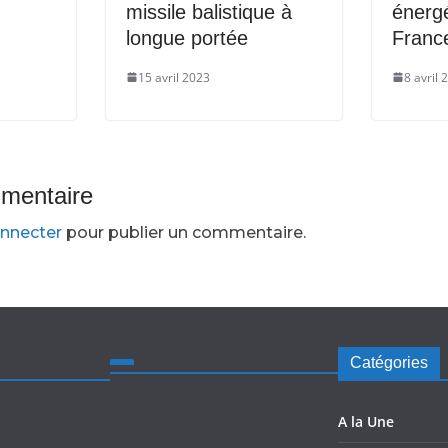
missile balistique à
énergé
longue portée
Franc
15 avril 2023
8 avril 
mmentaire
nnecter
pour publier un commentaire.
Catégories
A la Une