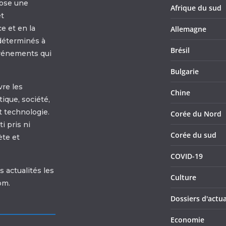
ose une
Afrique du sud
et
e et en la
Allemagne
déterminés à
Brésil
 événements qui
Bulgarie
re les
Chine
tique, société,
et technologie.
Corée du Nord
 pris ni
Corée du sud
ète et
COVID-19
 actualités les
Culture
om.
Dossiers d'actua
Economie