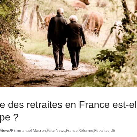
e des retraites en France est-el
ope ?
 Views
Emmanuel Macron
,
Fake News
,
France
,
Réforme
,
Retraites
,
UE