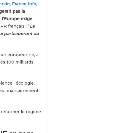
onde
,
France Info
,
erait pas la
,
l’Europe exige
RR français : “
La
ui participeront au
Union européenne, a
les 100 milliards
lance : écologie,
ues financièrement
 réformer le régime