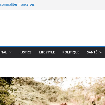
ersonnalités françaises
eaux documents
 en France : le grand malaise
: la nouvelle bataille de
 l’enceinte active qui
moureux du design
transforme un robot
plus de 100 000 $
ONAL
JUSTICE
LIFESTYLE
POLITIQUE
SANTÉ