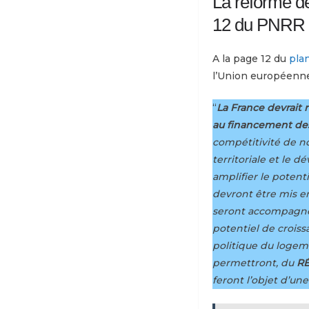
La réforme de
12 du PNRR 
A la page 12 du
plan
l’Union européenne, 
“
La France devrait 
au financement de
compétitivité de no
territoriale et le 
amplifier le potent
devront être mis e
seront accompagn
potentiel de croiss
politique du logeme
permettront, du
RÉ
feront l’objet d’u