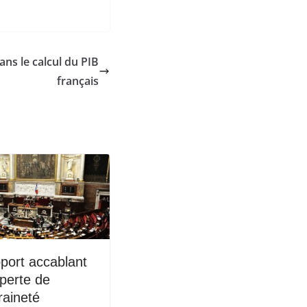
dans le calcul du PIB
français
port accablant
 perte de
raineté