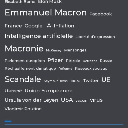
Elon Musk
Elisabeth Borne
Emmanuel Macron
Facebook
IA
France
Google
Inflation
Intelligence artificielle
Liberté d'expression
Macronie
Mensonges
McKinsey
Pfizer
Parlement européen
Pétrole
Russie
Retraites
Réchauffement climatique
Réseaux sociaux
Réforme
Scandale
UE
Twitter
Seymour Hersh
TikTok
Union Européenne
Ukraine
USA
virus
Ursula von der Leyen
vaccin
Vladimir Poutine