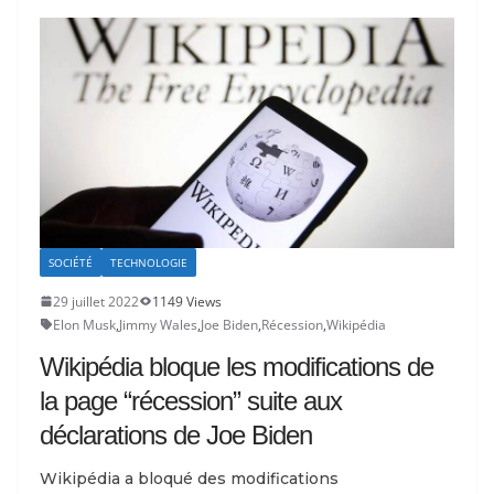
SOCIÉTÉ
TECHNOLOGIE
29 juillet 2022
1149 Views
Elon Musk
,
Jimmy Wales
,
Joe Biden
,
Récession
,
Wikipédia
Wikipédia bloque les modifications de
la page “récession” suite aux
déclarations de Joe Biden
Wikipédia a bloqué des modifications