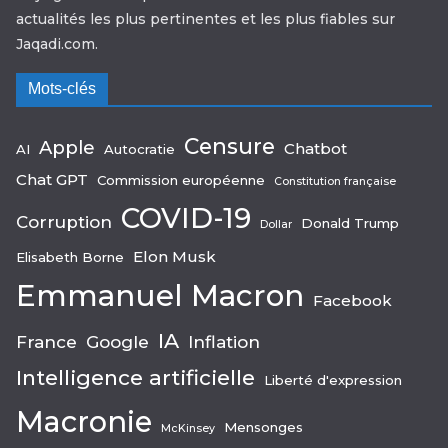
actualités les plus pertinentes et les plus fiables sur
Jaqadi.com.
Mots-clés
Censure
Apple
Chatbot
AI
Autocratie
Chat GPT
Commission européenne
Constitution française
COVID-19
Corruption
Donald Trump
Dollar
Elon Musk
Elisabeth Borne
Emmanuel Macron
Facebook
IA
France
Google
Inflation
Intelligence artificielle
Liberté d'expression
Macronie
Mensonges
McKinsey