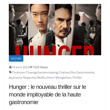
CULTURE
16 avril 2023
1533 Views
Chutimon Chuengcharoensukying
,
Cinéma
,
Film
,
Gastronomie
,
Jayanama Nopachai
,
Netflix
,
Sitisiri Mongkolsiri
,
Thriller
Hunger : le nouveau thriller sur le
monde impitoyable de la haute
gastronomie