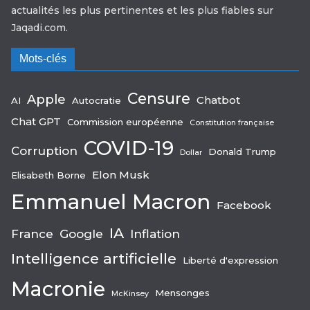
actualités les plus pertinentes et les plus fiables sur
Jaqadi.com.
Mots-clés
Censure
Apple
Chatbot
AI
Autocratie
Chat GPT
Commission européenne
Constitution française
COVID-19
Corruption
Donald Trump
Dollar
Elon Musk
Elisabeth Borne
Emmanuel Macron
Facebook
IA
France
Google
Inflation
Intelligence artificielle
Liberté d'expression
Macronie
Mensonges
McKinsey