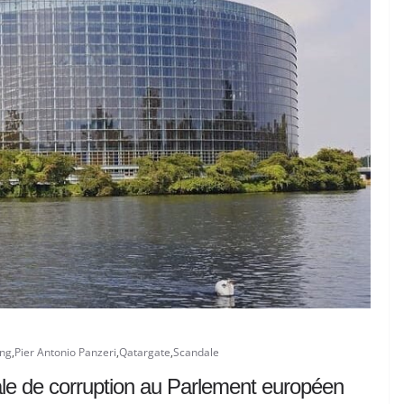
ing
,
Pier Antonio Panzeri
,
Qatargate
,
Scandale
le de corruption au Parlement européen