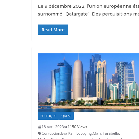
Le 9 décembre 2022, l’Union européenne éta
surnommé “Qatargate“. Des perquisitions m
Read More
POLITIQUE
QATAR
18 avril 2023
1150 Views
Corruption
,
Eva Kaili
,
Lobbying
,
Marc Tarabella
,