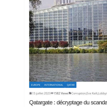
EUROPE
INTERNATIONAL
QATAR
15 juillet 2023
1582 Views
Corruption
,
Eva Kaili
,
Lobby
Qatargate : décryptage du scanda