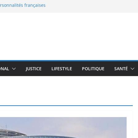
ersonnalités françaises
eaux documents
 en France : le grand malaise
: la nouvelle bataille de
 l’enceinte active qui
moureux du design
transforme un robot
plus de 100 000 $
ONAL
JUSTICE
LIFESTYLE
POLITIQUE
SANTÉ