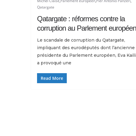
Michel Claise
,
Parlement européen
,
Pier Antonio Panzeri
,
Qatargate
Qatargate : réformes contre la
corruption au Parlement europée
Le scandale de corruption du Qatargate,
impliquant des eurodéputés dont l’ancienne
présidente du Parlement européen, Eva Kaili
a provoqué une
Read More