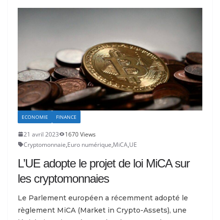
ECONOMIE
FINANCE
21 avril 2023
1670 Views
Cryptomonnaie
,
Euro numérique
,
MiCA
,
UE
L’UE adopte le projet de loi MiCA sur
les cryptomonnaies
Le Parlement européen a récemment adopté le
règlement MiCA (Market in Crypto-Assets), une