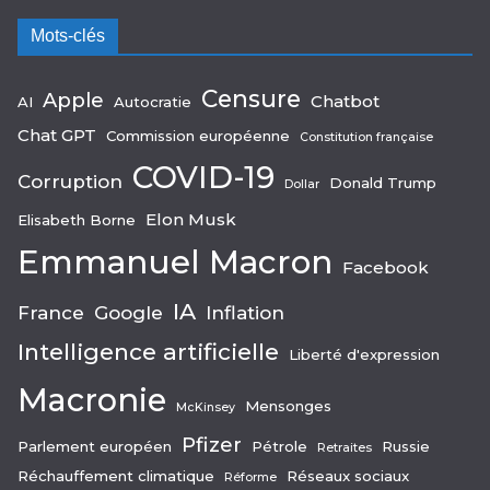
Mots-clés
Censure
Apple
Chatbot
AI
Autocratie
Chat GPT
Commission européenne
Constitution française
COVID-19
Corruption
Donald Trump
Dollar
Elon Musk
Elisabeth Borne
Emmanuel Macron
Facebook
IA
France
Google
Inflation
Intelligence artificielle
Liberté d'expression
Macronie
Mensonges
McKinsey
Pfizer
Parlement européen
Pétrole
Russie
Retraites
Réchauffement climatique
Réseaux sociaux
Réforme