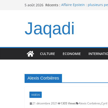
Passer
Récents :
Affaire Epstein : plusieurs p
5 août 2026
au
apparaissent dans les nouv
Pourquoi la solitude explose
contenu
silencieux de 2026
Jaqadi
TikTok et politique française 
l’influence
Triangle Borea BR02 Connect :
réconcilie audiophiles et a
Aladdin : la marque Caviar 
humanoïde en œuvre d’art à 
CULTURE
ECONOMIE
INTERNATI
Alexis Corbières
VIDÉOS
21 décembre 2021
1305 Views
Alexis Corbières
,
Cyri