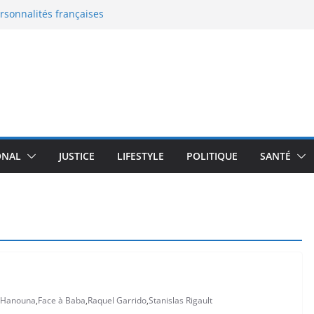
ersonnalités françaises
eaux documents
 en France : le grand malaise
: la nouvelle bataille de
 l’enceinte active qui
moureux du design
transforme un robot
plus de 100 000 $
ONAL
JUSTICE
LIFESTYLE
POLITIQUE
SANTÉ
l Hanouna
,
Face à Baba
,
Raquel Garrido
,
Stanislas Rigault