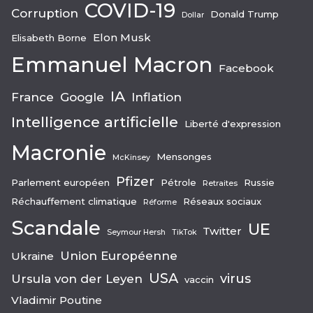
COVID-19
Corruption
Donald Trump
Dollar
Elon Musk
Elisabeth Borne
Emmanuel Macron
Facebook
IA
France
Google
Inflation
Intelligence artificielle
Liberté d'expression
Macronie
Mensonges
McKinsey
Pfizer
Parlement européen
Pétrole
Russie
Retraites
Réchauffement climatique
Réseaux sociaux
Réforme
Scandale
UE
Twitter
Seymour Hersh
TikTok
Union Européenne
Ukraine
USA
virus
Ursula von der Leyen
vaccin
Vladimir Poutine