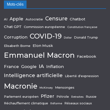
Mots-clés
Censure
Apple
Chatbot
AI
Autocratie
Chat GPT
Commission européenne
Constitution française
COVID-19
Corruption
Donald Trump
Dollar
Elon Musk
Elisabeth Borne
Emmanuel Macron
Facebook
IA
France
Google
Inflation
Intelligence artificielle
Liberté d'expression
Macronie
Mensonges
McKinsey
Pfizer
Parlement européen
Pétrole
Russie
Retraites
Réchauffement climatique
Réseaux sociaux
Réforme